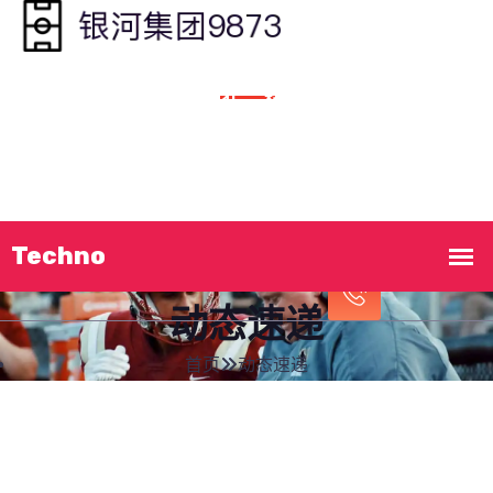
首页
介绍
银河集团
精品项目
动态速递
立即致电!
企业服务
加入
银河集团9873
17212303897
动态速递
首页
动态速递